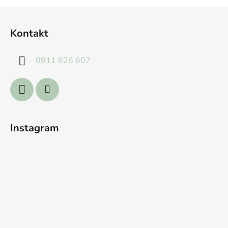
Z
á
Kontakt
p
ä
0911 626 607
t
i
e
Instagram