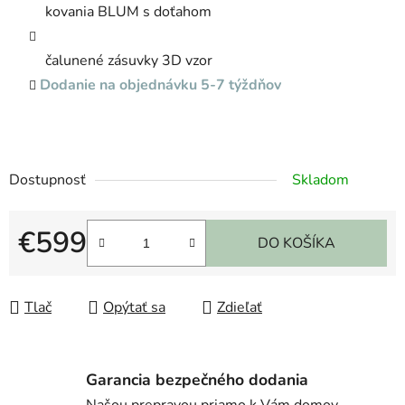
kovania BLUM s doťahom
čalunené zásuvky 3D vzor
Dodanie na objednávku 5-7 týždňov
Dostupnosť
Skladom
€599
DO KOŠÍKA
Jednotková cena:
Tlač
Opýtať sa
Zdieľať
Garancia bezpečného dodania
Našou prepravou priamo k Vám domov.