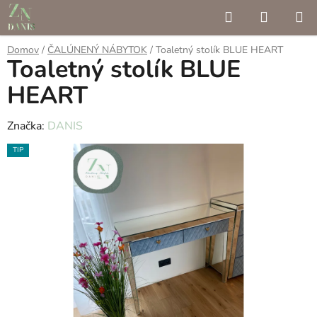
Prejsť
Hľadať
NÁKUP
na
KOŠÍK
obsah
Domov
/
ČALÚNENÝ NÁBYTOK
/
Toaletný stolík BLUE HEART
Toaletný stolík BLUE
HEART
Značka:
DANIS
TIP