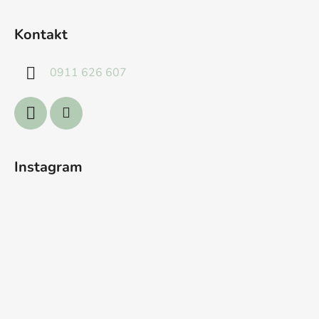
Z
á
Kontakt
p
ä
0911 626 607
t
i
e
Instagram