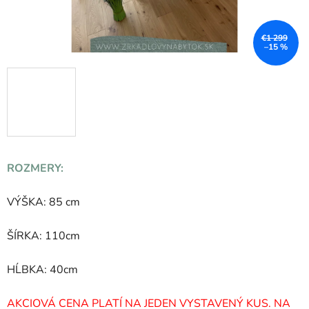
€1 299
–15 %
ROZMERY:
VÝŠKA: 85 cm
ŠÍRKA: 110cm
HĹBKA: 40cm
AKCIOVÁ CENA PLATÍ NA JEDEN VYSTAVENÝ KUS. NA