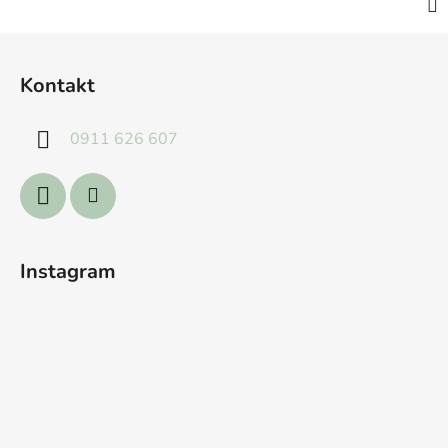
Z
á
Kontakt
p
ä
0911 626 607
t
i
e
Instagram