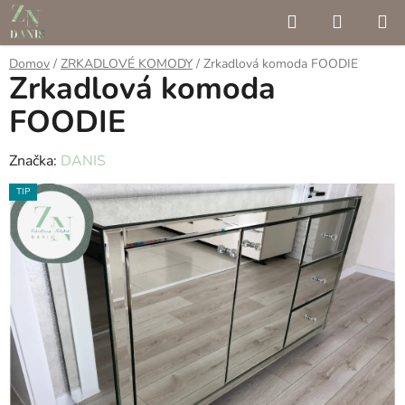
Prejsť
Hľadať
NÁKUP
na
KOŠÍK
obsah
Domov
/
ZRKADLOVÉ KOMODY
/
Zrkadlová komoda FOODIE
Zrkadlová komoda
FOODIE
Značka:
DANIS
TIP