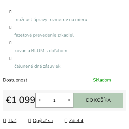
možnosť úpravy rozmerov na mieru
fazetové prevedenie zrkadiel
kovania BLUM s doťahom
čalunené dná zásuviek
Dostupnosť
Skladom
€1 099
DO KOŠÍKA
Jednotková cena:
Tlač
Opýtať sa
Zdieľať